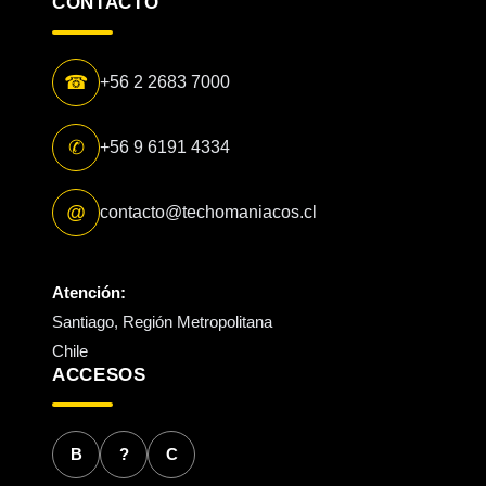
CONTACTO
☎
+56 2 2683 7000
✆
+56 9 6191 4334
@
contacto@techomaniacos.cl
Atención:
Santiago, Región Metropolitana
Chile
ACCESOS
B
?
C