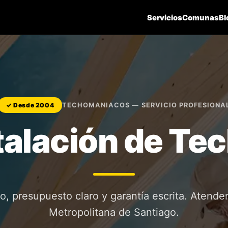
Servicios
Comunas
Bl
TECHOMANIACOS — SERVICIO PROFESIONA
✓ Desde 2004
talación de Te
o, presupuesto claro y garantía escrita. Atend
Metropolitana de Santiago.