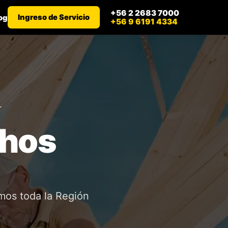
+56 2 2683 7000
Ingreso de Servicio
og
+56 9 6191 4334
L
chos
emos toda la Región