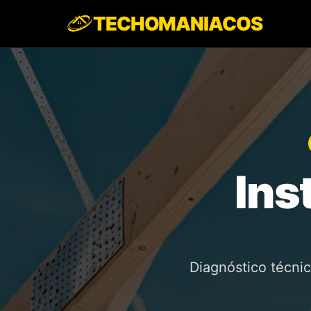
TECHOMANIACOS
Inicio
/
Servicios
/
Instalación de Techos
Ins
Diagnóstico técnic