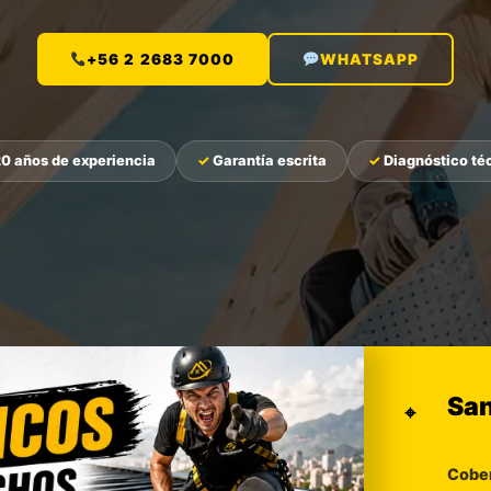
+56 2 2683 7000
WHATSAPP
0 años de experiencia
Garantía escrita
Diagnóstico té
antía
Santiago
⌖
ldo por escrito.
Cobertura RM.