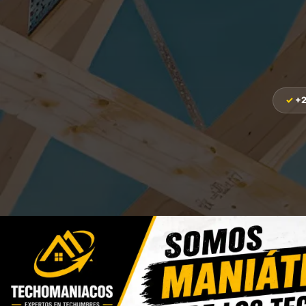
+2
Gar
✓
Respa