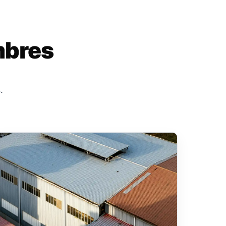
mbres
.