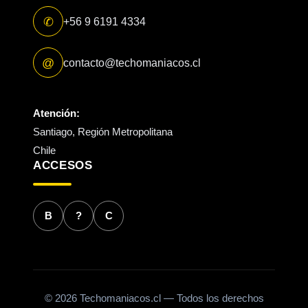
✆
+56 9 6191 4334
@
contacto@techomaniacos.cl
Atención:
Santiago, Región Metropolitana
Chile
ACCESOS
B
?
C
© 2026 Techomaniacos.cl — Todos los derechos