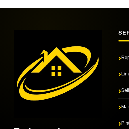
SE
Rep
Lim
Sel
Man
Pin