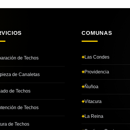
RVICIOS
COMUNAS
Las Condes
aración de Techos
Providencia
pieza de Canaletas
Ñuñoa
lado de Techos
Vitacura
tención de Techos
La Reina
tura de Techos