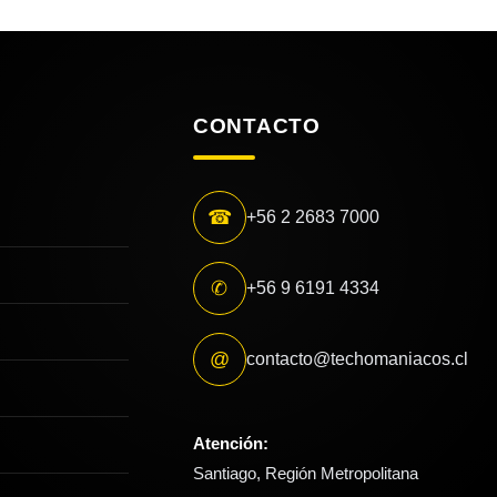
CONTACTO
☎
+56 2 2683 7000
✆
+56 9 6191 4334
@
contacto@techomaniacos.cl
Atención:
Santiago, Región Metropolitana