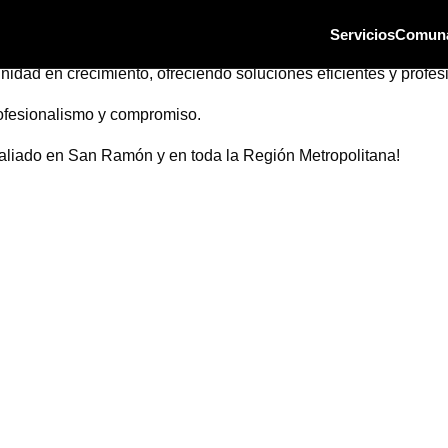
Servicios
Comun
lizados en gasfitería. Desde la detección de fugas hasta el de
idad en crecimiento, ofreciendo soluciones eficientes y profes
profesionalismo y compromiso.
 aliado en San Ramón y en toda la Región Metropolitana!